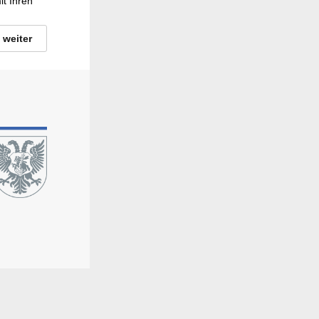
t Ihren
weiter