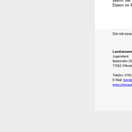
Wenn Sie 
Daten im 
Die mit eine
Landratsamt
Jugendamt
Badstraße 20
77652 Offenb
Telefon: 078
E-Mail:
foerd
www.ortenauk