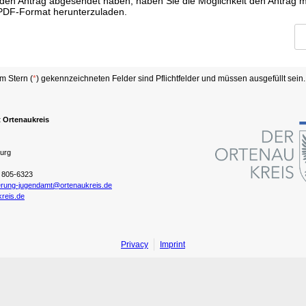
den Antrag abgesendet haben, haben Sie die Möglichkeit den Antrag mi
PDF-Format herunterzuladen.
m Stern (
*
) gekennzeichneten Felder sind Pflichtfelder und müssen ausgefüllt sein.
 Ortenaukreis
urg
1 805-6323
erung-jugendamt@ortenaukreis.de
reis.de
Privacy
Imprint