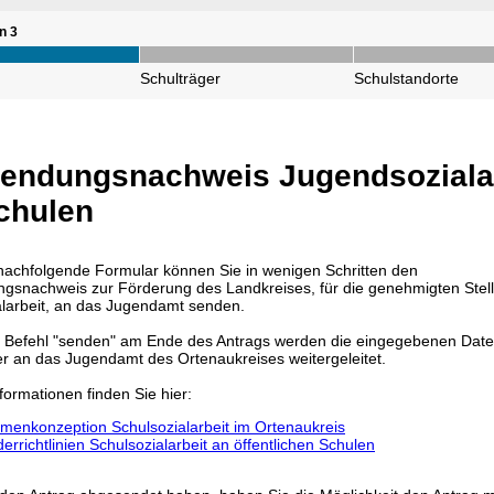
n 3
Schulträger
Schulstandorte
endungsnachweis Jugendsoziala
chulen
nachfolgende Formular können Sie in wenigen Schritten den
gsnachweis zur Förderung des Landkreises, für die genehmigten Stel
alarbeit, an das Jugendamt senden.
 Befehl "senden" am Ende des Antrags werden die eingegebenen Dat
er an das Jugendamt des Ortenaukreises weitergeleitet.
formationen finden Sie hier:
menkonzeption Schulsozialarbeit im Ortenaukreis
errichtlinien Schulsozialarbeit an öffentlichen Schulen