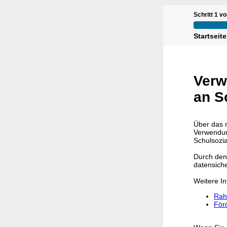
Schritt 1 vo
Startseite
Verw
an S
Über das 
Verwendun
Schulsozi
Durch den
datensich
Weitere In
Rah
Förd